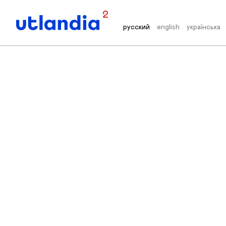
2
русский
english
українська