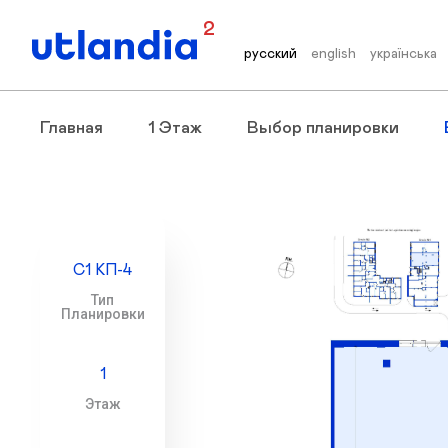
2
русский
english
українська
Главная
1 Этаж
Выбор планировки
С1 КП-4
Тип
Планировки
1
Этаж