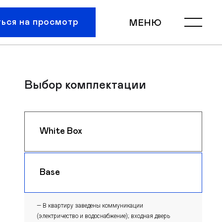
ться на просмотр
МЕНЮ
Выбор комплектации
White Box
$ 1550
m
Base
$ 1520
m
— В квартиру заведены коммуникации
(электричество и водоснабжение); входная дверь