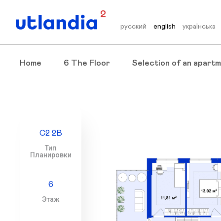
2
русский
english
українська
Home
6 The Floor
Selection of an apartm
С2 2В
Тип
Планировки
6
Этаж