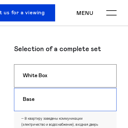
 us for a viewing
MENU
Selection of a complete set
White Box
$ 1250
m
Base
$ 1220
m
— В квартиру заведены коммуникации
(электричество и водоснабжение); входная дверь