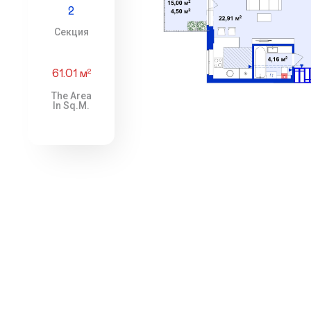
2
Секция
61.01 м
2
The Area
In Sq.m.