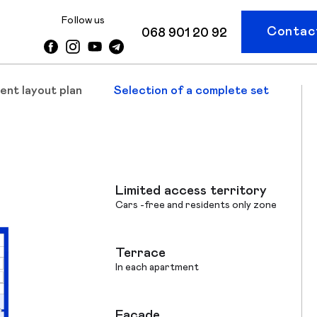
Follow us
Contact
068 901 20 92
ent layout plan
Selection of a complete set
Limited access territory
Cars -free and residents only zone
Terrace
In each apartment
Facade