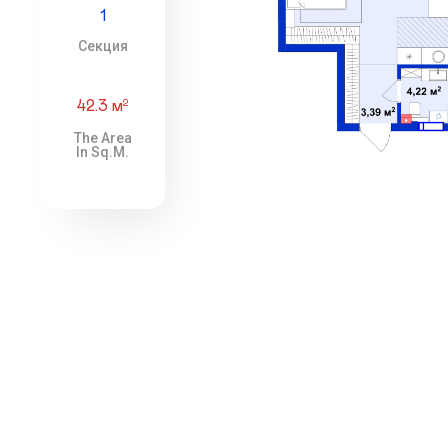
1
Секция
42.3 м
2
The Area
In Sq.m.