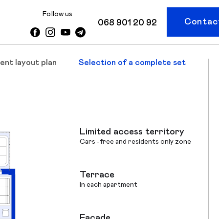
Follow us
Contact
068 901 20 92
ent layout plan
Selection of a complete set
Limited access territory
Cars -free and residents only zone
Terrace
In each apartment
Facade