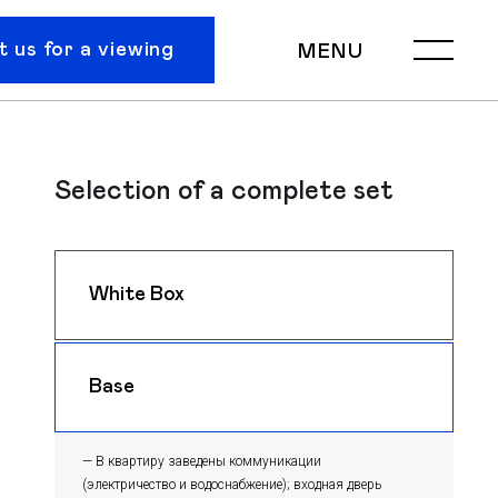
 us for a viewing
MENU
Selection of a complete set
White Box
$ 1250
m
Base
$ 1220
m
— В квартиру заведены коммуникации
(электричество и водоснабжение); входная дверь