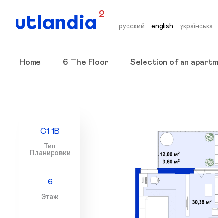
2
русский
english
українська
Home
6 The Floor
Selection of an apartm
С1 1В
Тип
Планировки
6
Этаж