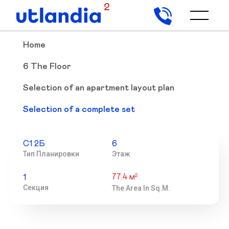
2
Home
6 The Floor
Selection of an apartment layout plan
Selection of a complete set
С1 2Б
6
Тип Планировки
Этаж
77.4 м
2
1
Секция
The Area In Sq.m.