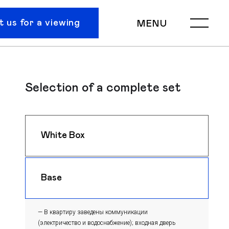
 us for a viewing
MENU
Selection of a complete set
White Box
$ 1150
m
Base
$ 1120
m
— В квартиру заведены коммуникации
(электричество и водоснабжение); входная дверь