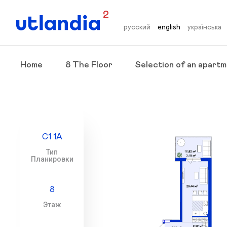
2
русский
english
українська
Home
8 The Floor
Selection of an apartm
С1 1А
Тип
Планировки
8
Этаж