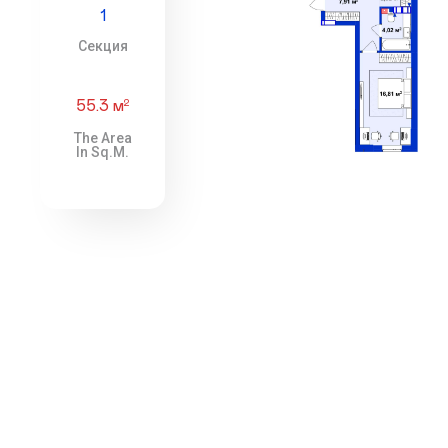
1
Секция
55.3 м
2
The Area
In Sq.m.