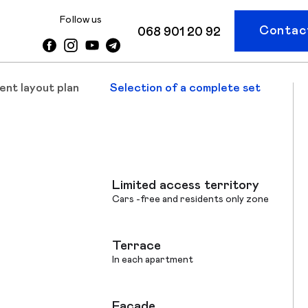
Follow us
Contact
068 901 20 92
ent layout plan
Selection of a complete set
Limited access territory
Cars -free and residents only zone
Terrace
In each apartment
Facade