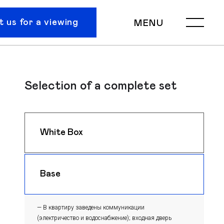
 us for a viewing
MENU
Selection of a complete set
White Box
$ 1330
m
Base
$ 1300
m
— В квартиру заведены коммуникации
(электричество и водоснабжение); входная дверь