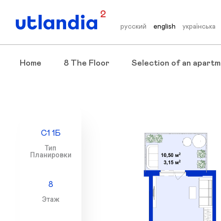
2
русский
english
українська
Home
8 The Floor
Selection of an apartm
С1 1Б
Тип
Планировки
8
Этаж