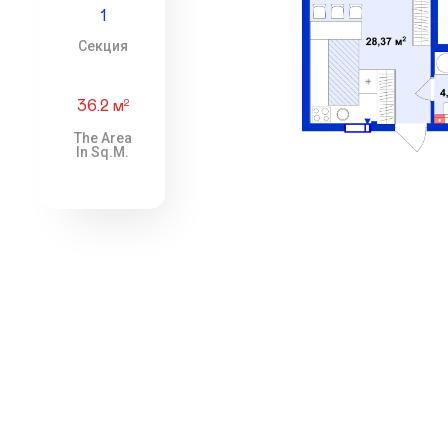
1
Секция
36.2 м
2
The Area
In Sq.m.