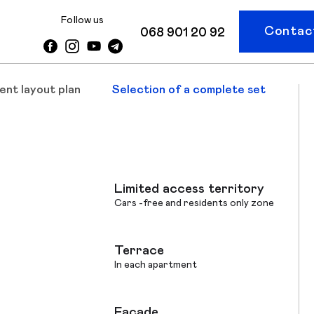
Follow us
Contact
068 901 20 92
ent layout plan
Selection of a complete set
Limited access territory
Cars -free and residents only zone
Terrace
In each apartment
Facade