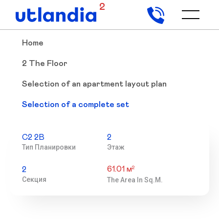
2
Home
2 The Floor
Selection of an apartment layout plan
Selection of a complete set
С2 2В
2
Тип Планировки
Этаж
61.01 м
2
2
Секция
The Area In Sq.m.