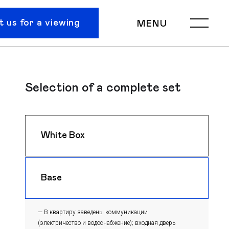
 us for a viewing
MENU
Selection of a complete set
White Box
$ 1100
m
Base
$ 1070
m
— В квартиру заведены коммуникации
(электричество и водоснабжение); входная дверь