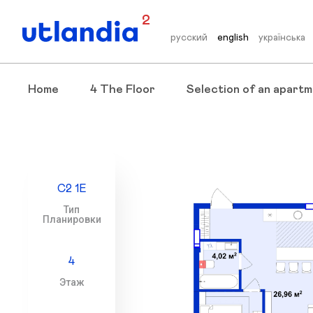
2
русский
english
українська
Home
4 The Floor
Selection of an apartm
С2 1Е
Тип
Планировки
4
Этаж