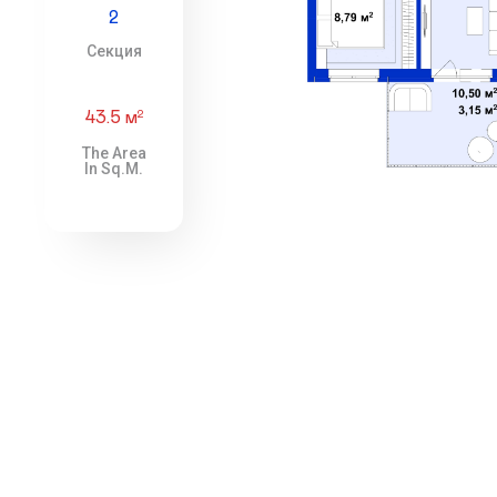
2
Секция
43.5 м
2
The Area
In Sq.m.