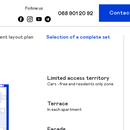
Follow us
Contact
068 901 20 92
ent layout plan
Selection of a complete set
Limited access territory
Cars -free and residents only zone
Terrace
In each apartment
Facade