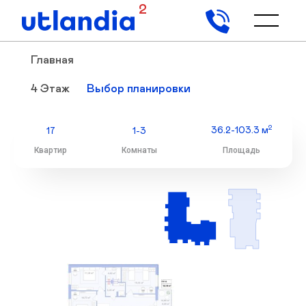
2
Главная
4 Этаж
4 Этаж
Выбор планировки
Выбор планировки
2
2
36.2-103.3 м
36.2-103.3 м
17
17
1-3
1-3
Квартир
Квартир
Комнаты
Комнаты
Площадь
Площадь