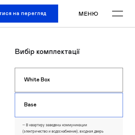
тися на перегляд
МЕНЮ
Вибір комплектації
White Box
$ 1050
m
Base
$ 1020
m
— В квартиру заведены коммуникации
(электричество и водоснабжение); входная дверь