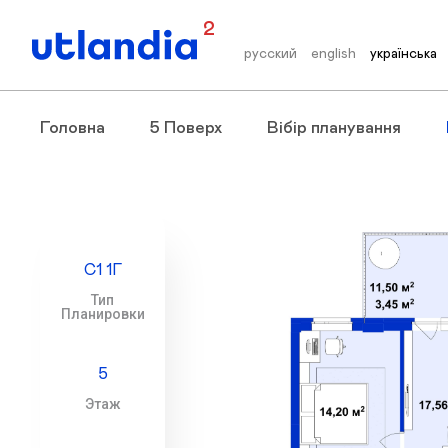
2
русский
english
українська
Головна
5 Поверх
Вібір планування
С1 1Г
Тип
Планировки
5
Этаж