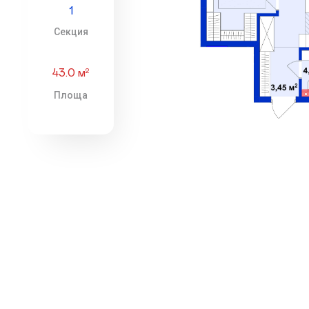
1
Секция
43.0 м
2
Площа