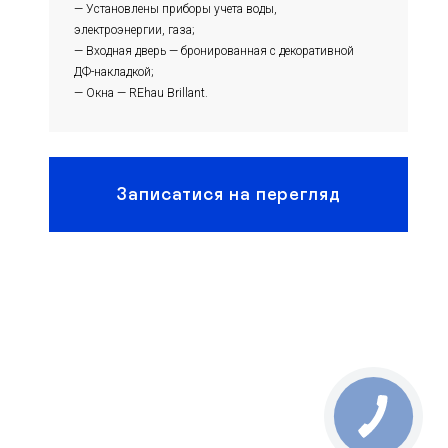
— Установлены приборы учета воды,
электроэнергии, газа;
— Входная дверь — бронированная с декоративной
ДФ-накладкой;
— Окна — REhau Brillant.
Записатися на перегляд