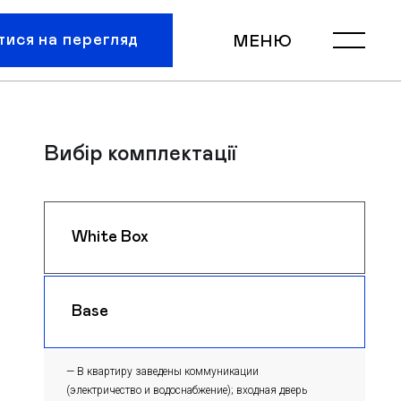
тися на перегляд
МЕНЮ
Вибір комплектації
White Box
$ 1050
m
Base
$ 1020
m
— В квартиру заведены коммуникации
(электричество и водоснабжение); входная дверь