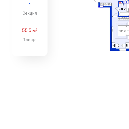
1
Секция
55.3 м
2
Площа