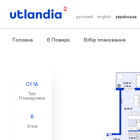
2
русский
english
українська
Головна
6 Поверх
Вібір планування
С1 1А
Тип
Планировки
6
Этаж