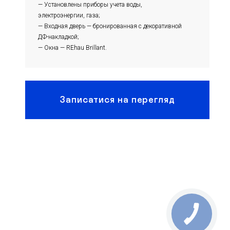
— Установлены приборы учета воды,
электроэнергии, газа;
— Входная дверь — бронированная с декоративной
ДФ-накладкой;
— Окна — REhau Brillant.
Записатися на перегляд